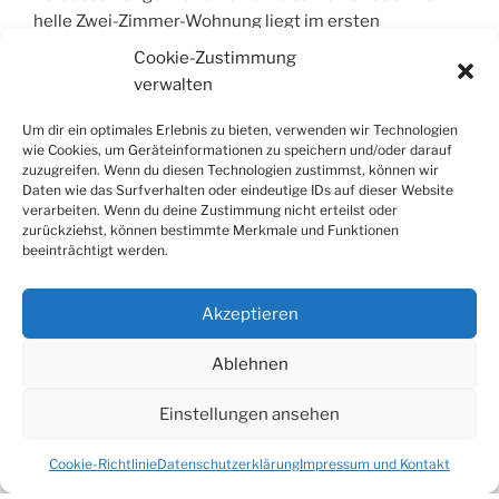
helle Zwei-Zimmer-Wohnung liegt im ersten
Obergeschoss eines Mehrfamilienhauses im
Cookie-Zustimmung
Ostseebad Boltenhagen. Diese Wohnung ist mit 55
verwalten
qm ideal für zwei Personen und hat alles, was Sie
von einem komfortablen Feriendomizil erwarten:
Um dir ein optimales Erlebnis zu bieten, verwenden wir Technologien
wie Cookies, um Geräteinformationen zu speichern und/oder darauf
eine moderne, hochwertige Möblierung, eine
zuzugreifen. Wenn du diesen Technologien zustimmst, können wir
hervorragend ausgestattete Küche, zwei Balkone,
Daten wie das Surfverhalten oder eindeutige IDs auf dieser Website
eigene Waschmaschine, kostenloses WLAN,
verarbeiten. Wenn du deine Zustimmung nicht erteilst oder
zurückziehst, können bestimmte Merkmale und Funktionen
Aufzug, kostenfreier Tiefgaragenstellplatz usw..
beeinträchtigt werden.
Hunde dürfen mitgebracht werden.
Das Haus liegt im beschaulichen „Wohnpark
Akzeptieren
Redewisch“, einem der attraktivsten Standorte
Ablehnen
entlang der Ostseeküste. Die Ostsee ist nur 250
Meter entfernt. In diesem Küstenabschnitt befindet
Einstellungen ansehen
sich in östlicher Richtung ein langgestreckter,
feinsandiger Strand und westlich eine
Cookie-Richtlinie
Datenschutzerklärung
Impressum und Kontakt
naturbelassene Umgebung mit einer reizvollen