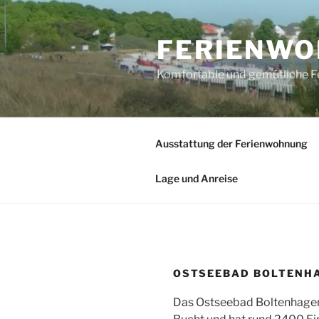
Zum
Inhalt
FERIENWO
springen
Komfortable und gemütliche 
Ausstattung der Ferienwohnung
Lage und Anreise
OSTSEEBAD BOLTENH
Das Ostseebad Boltenhagen