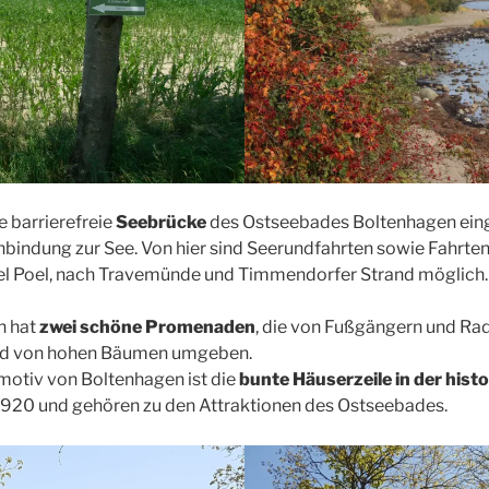
 barrierefreie
Seebrücke
des Ostseebades Boltenhagen ein
nbindung zur See. Von hier sind Seerundfahrten sowie Fahrte
el Poel, nach Travemünde und Timmendorfer Strand möglich.
n hat
zwei schöne Promenaden
, die von Fußgängern und Ra
ind von hohen Bäumen umgeben.
motiv von Boltenhagen ist die
bunte Häuserzeile in der his
1920 und gehören zu den Attraktionen des Ostseebades.