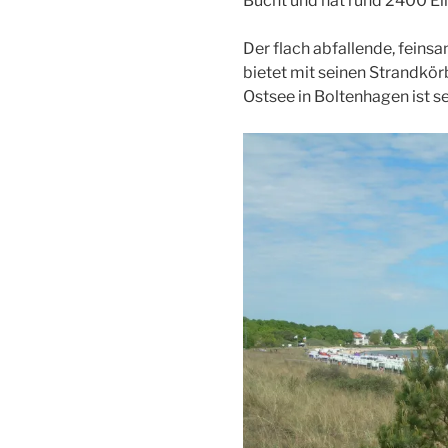
Bucht und hat rund 2400 Ei
Der flach abfallende, feins
bietet mit seinen Strandkör
Ostsee in Boltenhagen ist s