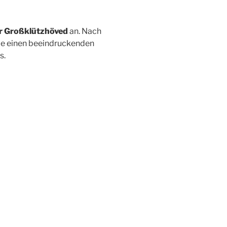
er Großklützhöved
an. Nach
Sie einen beeindruckenden
s.