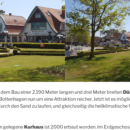
dem Bau einer 2.190 Meter langen und drei Meter breiten
Dü
oltenhagen nun um eine Attraktion reicher. Jetzt ist es mögl
urch den Sand zu laufen, und gleichzeitig die heilklimatische
rn gelegene
Kurhaus
ist 2000 erbaut worden. Im Erdgeschos