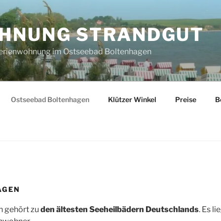
HNUNG STRANDGUT
Ferienwohnung im Ostseebad Boltenhagen
Ostseebad Boltenhagen
Klützer Winkel
Preise
B
AGEN
 gehört zu
den ältesten Seeheilbädern Deutschlands
. Es l